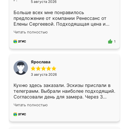
5 августа 2026
Больше всех мне понравилось
предложение от компании Ренессанс от
Елены Сергеевой. Подходяшщая цена и
короткие сроки изготовления. Приехавший
Читать полностью
для замера сотрудник Владислав
предложил по моему эскизу самый
1
подходящий вариант шкафа. Немного его
видоизменил, получилось даже лучше, чем
я хотела.
Ярослава
3 августа 2026
Кухню здесь заказали. Эскизы прислали в
телеграмм. Выбрали наиболее подходящий.
Согласовали день для замера. Через 3
недели кухня была уже готова. Остались
Читать полностью
довольны работой. Спасибо Ренессанс
мебель за качественную работу!