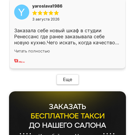
yaroslava1986
3 августа 2026
Заказала себе новый шкаф в студии
Ренессанс где ранее заказывала себе
новую кухню.Чего искать, когда качеством
вполне довольна. Служит кухня уже почти
Читать полностью
два года, нареканий нет.
Еще
ЗАКАЗАТЬ
БЕСПЛАТНОЕ ТАКСИ
ДО НАШЕГО САЛОНА