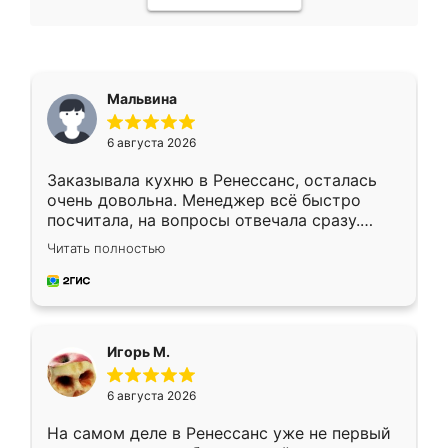
Мальвина
6 августа 2026
Заказывала кухню в Ренессанс, осталась
очень довольна. Менеджер всё быстро
посчитала, на вопросы отвечала сразу.
Замерщик приехал в субботу, подошёл к
Читать полностью
делу со всей ответственностью. Собрали
за день, ребята работали аккуратно, даже
пыли почти не было. Качество отличное,
ящики ходят плавно, ничего не скрипит.
Всё подошло как влитое.
Игорь М.
6 августа 2026
На самом деле в Ренессанс уже не первый