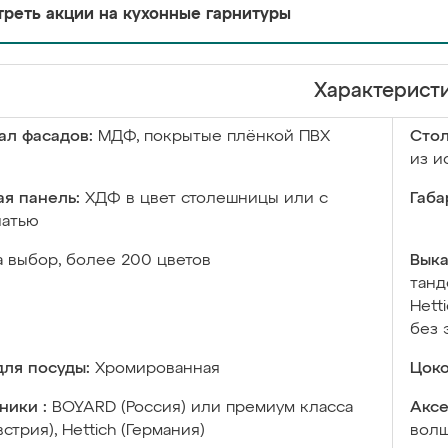
реть акции на кухонные гарнитуры
Характерист
ал фасадов:
МДФ, покрытые плёнкой ПВХ
Сто
из и
я панель:
ХДФ в цвет столешницы или с
Габа
чатью
а выбор, более 200 цветов
Выка
танд
Hett
без 
ля посуды:
Хромированная
Цоко
ники :
BOYARD (Россия) или премиум класса
Аксе
встрия), Hettich (Германия)
волш