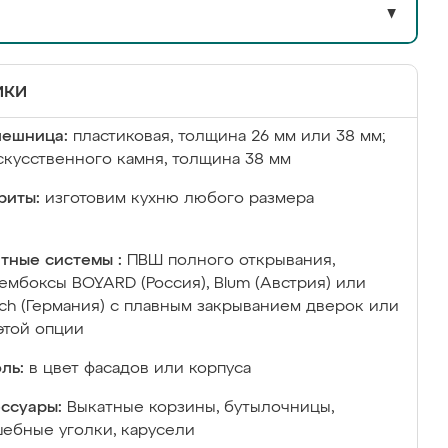
▼
ики
лешница:
пластиковая, толщина 26 мм или 38 мм;
скусственного камня, толщина 38 мм
риты:
изготовим кухню любого размера
тные системы :
ПВШ полного открывания,
ембоксы BOYARD (Россия), Blum (Австрия) или
ich (Германия) с плавным закрыванием дверок или
этой опции
ль:
в цвет фасадов или корпуса
ссуары:
Выкатные корзины, бутылочницы,
ебные уголки, карусели