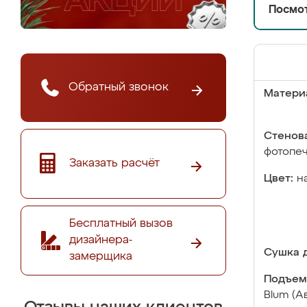
Посмот
Обратный звонок
Матери
Стенова
фотопе
Заказать расчёт
Цвет:
н
Бесплатный вызов
дизайнера-
Сушка д
замерщика
Подъем
Blum (А