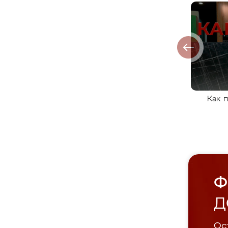
Как 
Ф
Д
Ост