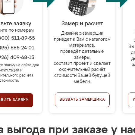
вьте заявку
Замер и расчет
ите по номерам
Дизайнер-замерщик
800) 511-89-55
приедет к Вам с каталогом
материалов,
Вы
495) 665-24-01
проведёт детальные
р
926) 409-68-13
замеры,
д
составит проект и сделает
з
те заявку на сайте для
окончательный расчёт
нсультации и
стоимости Вашей будущей
ительного расчёта
стоимости.
мебели.
ВЫЗВАТЬ ЗАМЕРЩИКА
АВИТЬ ЗАЯВКУ
 выгода при заказе у на