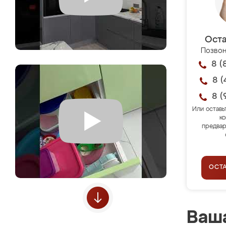
Оста
Позвон
8 (
8 (
8 (
Или оставь
ко
предвар
ОСТ
Ваша