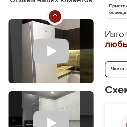
Отзывы наших клиентов
Пристен
освеще
Изго
любы
Часто 
Схе