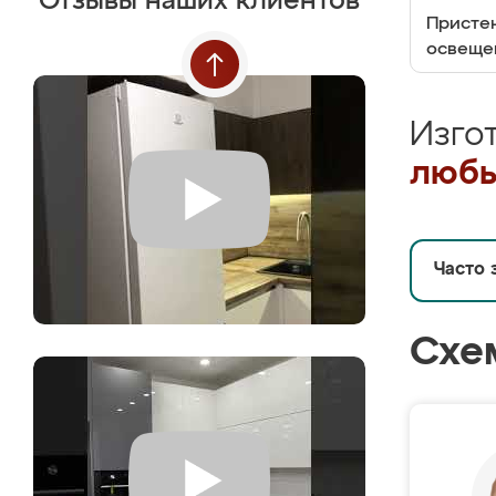
Отзывы наших клиентов
Пристен
освеще
Изго
любы
Часто 
Схе