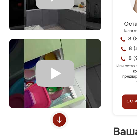
Оста
Позвон
8 (
8 (
8 (
Или оставь
ко
предвар
ОСТ
Ваша