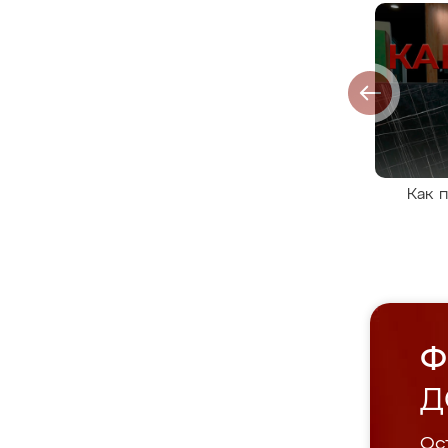
Как 
Ф
Д
Ост