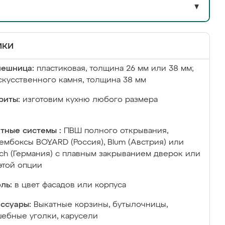
▼
ики
лешница:
пластиковая, толщина 26 мм или 38 мм;
скусственного камня, толщина 38 мм
риты:
изготовим кухню любого размера
тные системы :
ПВШ полного открывания,
ембоксы BOYARD (Россия), Blum (Австрия) или
ich (Германия) с плавным закрыванием дверок или
этой опции
ль:
в цвет фасадов или корпуса
ссуары:
Выкатные корзины, бутылочницы,
ебные уголки, карусели