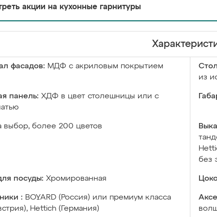
реть акции на кухонные гарнитуры
Характерист
ал фасадов:
МДФ с акриловым покрытием
Сто
из и
я панель:
ХДФ в цвет столешницы или с
Габа
чатью
а выбор, более 200 цветов
Выка
танд
Hett
без 
ля посуды:
Хромированная
Цоко
ники :
BOYARD (Россия) или премиум класса
Аксе
встрия), Hettich (Германия)
волш