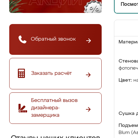
Посмот
Обратный звонок
Матери
Стенова
фотопе
Заказать расчёт
Цвет:
н
Бесплатный вызов
дизайнера-
Сушка д
замерщика
Подъем
Blum (А