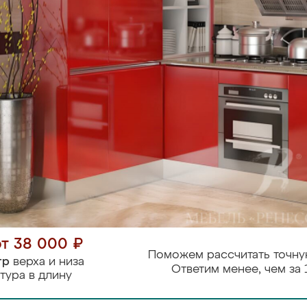
от 38 000 ₽
Поможем рассчитать точну
тр
верха и низа
Ответим менее, чем за 
тура в длину