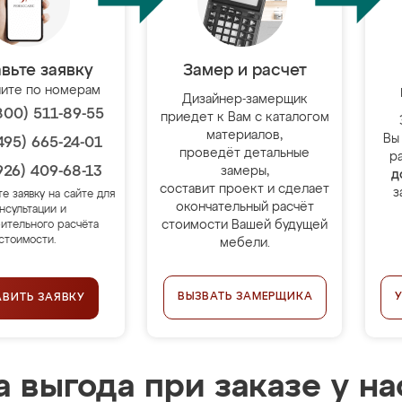
вьте заявку
Замер и расчет
ите по номерам
Дизайнер-замерщик
800) 511-89-55
приедет к Вам с каталогом
материалов,
Вы
495) 665-24-01
проведёт детальные
р
926) 409-68-13
замеры,
д
составит проект и сделает
з
те заявку на сайте для
окончательный расчёт
нсультации и
стоимости Вашей будущей
ительного расчёта
стоимости.
мебели.
ВЫЗВАТЬ ЗАМЕРЩИКА
АВИТЬ ЗАЯВКУ
 выгода при заказе у на