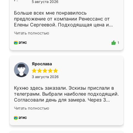
5 августа 2026
Больше всех мне понравилось
предложение от компании Ренессанс от
Елены Сергеевой. Подходяшщая цена и
короткие сроки изготовления. Приехавший
Читать полностью
для замера сотрудник Владислав
предложил по моему эскизу самый
1
подходящий вариант шкафа. Немного его
видоизменил, получилось даже лучше, чем
я хотела.
Ярослава
3 августа 2026
Кухню здесь заказали. Эскизы прислали в
телеграмм. Выбрали наиболее подходящий.
Согласовали день для замера. Через 3
недели кухня была уже готова. Остались
Читать полностью
довольны работой. Спасибо Ренессанс
мебель за качественную работу!