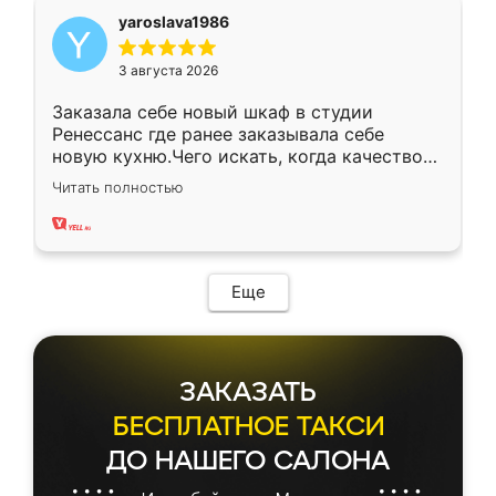
yaroslava1986
3 августа 2026
Заказала себе новый шкаф в студии
Ренессанс где ранее заказывала себе
новую кухню.Чего искать, когда качеством
вполне довольна. Служит кухня уже почти
Читать полностью
два года, нареканий нет.
Еще
ЗАКАЗАТЬ
БЕСПЛАТНОЕ ТАКСИ
ДО НАШЕГО САЛОНА