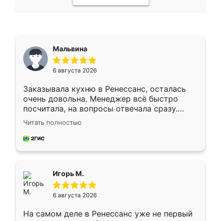
Мальвина
6 августа 2026
Заказывала кухню в Ренессанс, осталась
очень довольна. Менеджер всё быстро
посчитала, на вопросы отвечала сразу.
Замерщик приехал в субботу, подошёл к
Читать полностью
делу со всей ответственностью. Собрали
за день, ребята работали аккуратно, даже
пыли почти не было. Качество отличное,
ящики ходят плавно, ничего не скрипит.
Всё подошло как влитое.
Игорь М.
6 августа 2026
На самом деле в Ренессанс уже не первый