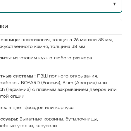
▼
ики
лешница:
пластиковая, толщина 26 мм или 38 мм;
скусственного камня, толщина 38 мм
риты:
изготовим кухню любого размера
тные системы :
ПВШ полного открывания,
ембоксы BOYARD (Россия), Blum (Австрия) или
ich (Германия) с плавным закрыванием дверок или
этой опции
ль:
в цвет фасадов или корпуса
ссуары:
Выкатные корзины, бутылочницы,
ебные уголки, карусели