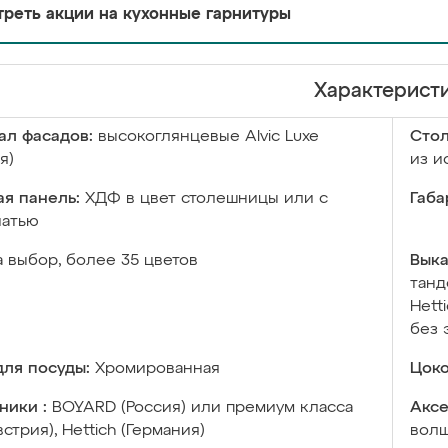
реть акции на кухонные гарнитуры
Характерист
ал фасадов:
высокоглянцевые Аlvic Luxe
Сто
я)
из и
я панель:
ХДФ в цвет столешницы или с
Габа
чатью
а выбор, более 35 цветов
Выка
танд
Hett
без 
ля посуды:
Хромированная
Цоко
ники :
BOYARD (Россия) или премиум класса
Аксе
встрия), Hettich (Германия)
волш