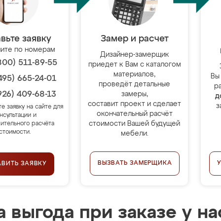
вьте заявку
Замер и расчет
ите по номерам
Дизайнер-замерщик
800) 511-89-55
приедет к Вам с каталогом
материалов,
Вы
495) 665-24-01
проведёт детальные
р
926) 409-68-13
замеры,
д
составит проект и сделает
з
те заявку на сайте для
окончательный расчёт
нсультации и
стоимости Вашей будущей
ительного расчёта
стоимости.
мебели.
ВЫЗВАТЬ ЗАМЕРЩИКА
АВИТЬ ЗАЯВКУ
 выгода при заказе у на