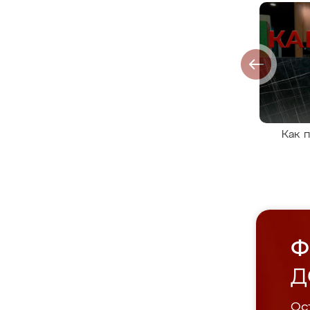
Как 
Ф
Д
Ост