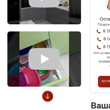
Оста
Позвон
8 (
8 (
8 (
Или оставь
ко
предвар
ОСТ
Ваша