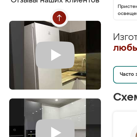
Отзывы наших клиентов
Пристен
освеще
Изго
любы
Часто 
Схе