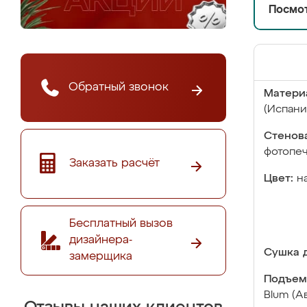
Посмот
Обратный звонок
Матери
(Испани
Стенова
фотопе
Заказать расчёт
Цвет:
н
Бесплатный вызов
дизайнера-
Сушка д
замерщика
Подъем
Blum (А