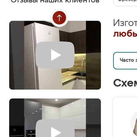
Отзывы наших клиентов
Изго
любы
Часто 
Схе