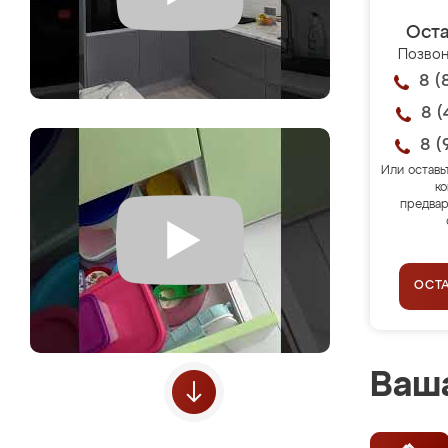
Оста
Позвон
8 (
8 (
8 (
Или оставь
ко
предвар
ОСТ
Ваша