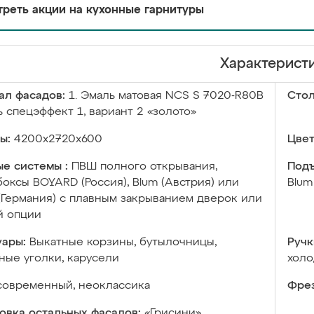
реть акции на кухонные гарнитуры
Характерист
ал фасадов:
1. Эмаль матовая NCS S 7020-R80B
Сто
ь спецэффект 1, вариант 2 «золото»
ы:
4200х2720х600
Цвет
е системы :
ПВШ полного открывания,
Подъ
оксы BOYARD (Россия), Blum (Австрия) или
Blum
 (Германия) с плавным закрыванием дверок или
й опции
уары:
Выкатные корзины, бутылочницы,
Ручк
ые уголки, карусели
холо
современный, неоклассика
Фрез
овка остальных фасадов:
«Грисини»