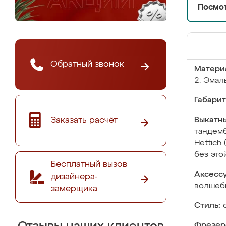
Посмот
Обратный звонок
Матери
2. Эмал
Габарит
Заказать расчёт
Выкатны
тандемб
Hettich
без это
Бесплатный вызов
Аксесс
дизайнера-
волшебн
замерщика
Стиль:
Фрезер