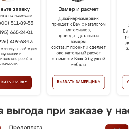
вьте заявку
Замер и расчет
ите по номерам
Дизайнер-замерщик
800) 511-89-55
приедет к Вам с каталогом
материалов,
Вы
495) 665-24-01
проведёт детальные
р
926) 409-68-13
замеры,
д
составит проект и сделает
з
те заявку на сайте для
окончательный расчёт
нсультации и
стоимости Вашей будущей
ительного расчёта
стоимости.
мебели.
ВЫЗВАТЬ ЗАМЕРЩИКА
АВИТЬ ЗАЯВКУ
 выгода при заказе у на
Предоплата