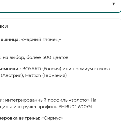
▼
ики
лешница:
«Черный глянец»
:
на выбор, более 300 цветов
емники :
BOYARD (Россия) или премиум класса
 (Австрия), Hettich (Германия)
и:
интегрированный профиль «золото» На
дильнике ручка-профиль РН.RU01.600.GL
еровка витрины:
«Сириус»