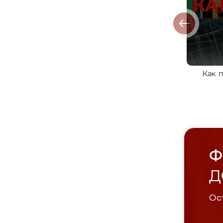
Как 
Ф
Д
Ост