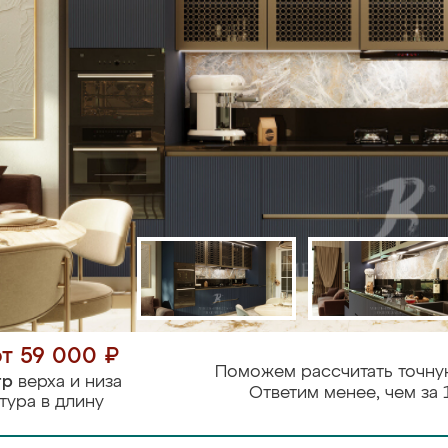
от 59 000 ₽
Поможем рассчитать точну
тр
верха и низа
Ответим менее, чем за 
тура в длину