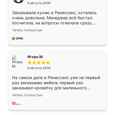
6 августа 2026
Заказывала кухню в Ренессанс, осталась
очень довольна. Менеджер всё быстро
посчитала, на вопросы отвечала сразу.
Замерщик приехал в субботу, подошёл к
Читать полностью
делу со всей ответственностью. Собрали
за день, ребята работали аккуратно, даже
пыли почти не было. Качество отличное,
ящики ходят плавно, ничего не скрипит.
Всё подошло как влитое.
Игорь М.
6 августа 2026
На самом деле в Ренессанс уже не первый
раз заказываю мебель первый раз
заказывал кроватку для маленького
ребёнка при его рождении ,во второй раз
Читать полностью
заказал шкаф-купе. По качеству очень
хорошее сборка достаточно быстрая,
также адекватные цены. До этого
сравнивал с разными конкурентами в этом