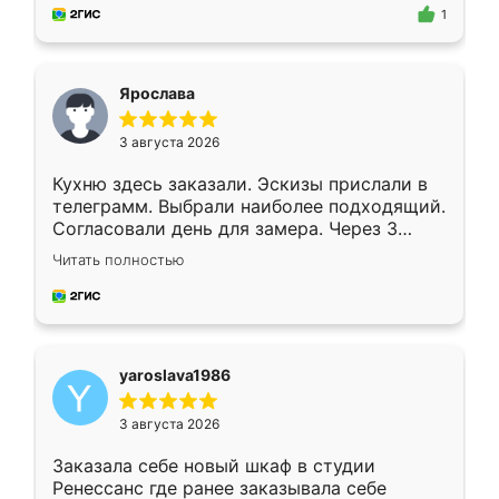
предложил по моему эскизу самый
1
подходящий вариант шкафа. Немного его
видоизменил, получилось даже лучше, чем
я хотела.
Ярослава
3 августа 2026
Кухню здесь заказали. Эскизы прислали в
телеграмм. Выбрали наиболее подходящий.
Согласовали день для замера. Через 3
недели кухня была уже готова. Остались
Читать полностью
довольны работой. Спасибо Ренессанс
мебель за качественную работу!
yaroslava1986
3 августа 2026
Заказала себе новый шкаф в студии
Ренессанс где ранее заказывала себе