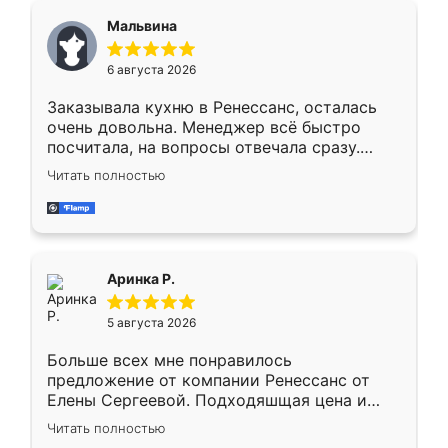
сегменте ,выбор у конкурентов куда
Мальвина
меньше, здесь же он более разнообразный.
Мне нравится ,если что-то потребуется из
6 августа 2026
мебели буду заказывать только здесь.
Заказывала кухню в Ренессанс, осталась
очень довольна. Менеджер всё быстро
посчитала, на вопросы отвечала сразу.
Замерщик приехал в субботу, подошёл к
Читать полностью
делу со всей ответственностью. Собрали
за день, ребята работали аккуратно, даже
пыли почти не было. Качество отличное,
ящики ходят плавно, ничего не скрипит.
Всё подошло как влитое.
Аринка Р.
5 августа 2026
Больше всех мне понравилось
предложение от компании Ренессанс от
Елены Сергеевой. Подходяшщая цена и
короткие сроки изготовления. Приехавший
Читать полностью
для замера сотрудник Владислав