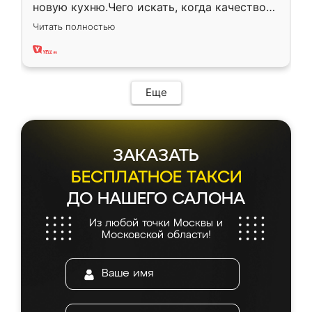
новую кухню.Чего искать, когда качеством
вполне довольна. Служит кухня уже почти
Читать полностью
два года, нареканий нет.
Еще
ЗАКАЗАТЬ
БЕСПЛАТНОЕ ТАКСИ
ДО НАШЕГО САЛОНА
Из любой точки Москвы и
Московской области!