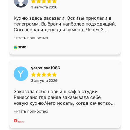
3 августа 2026
Кухню здесь заказали. Эскизы прислали в
телеграмм. Выбрали наиболее подходящий.
Согласовали день для замера. Через 3
недели кухня была уже готова. Остались
Читать полностью
довольны работой. Спасибо Ренессанс
мебель за качественную работу!
yaroslava1986
3 августа 2026
Заказала себе новый шкаф в студии
Ренессанс где ранее заказывала себе
новую кухню.Чего искать, когда качеством
вполне довольна. Служит кухня уже почти
Читать полностью
два года, нареканий нет.