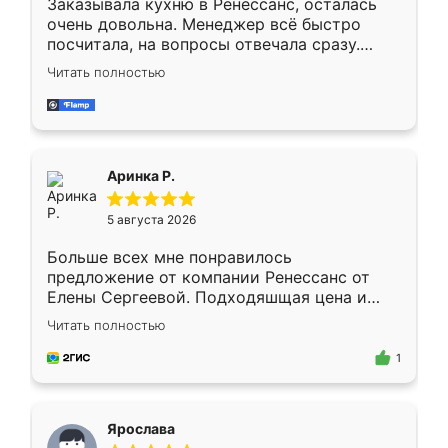
Заказывала кухню в Ренессанс, осталась
очень довольна. Менеджер всё быстро
посчитала, на вопросы отвечала сразу.
Замерщик приехал в субботу, подошёл к
Читать полностью
делу со всей ответственностью. Собрали
за день, ребята работали аккуратно, даже
пыли почти не было. Качество отличное,
ящики ходят плавно, ничего не скрипит.
Всё подошло как влитое.
Аринка Р.
5 августа 2026
Больше всех мне понравилось
предложение от компании Ренессанс от
Елены Сергеевой. Подходяшщая цена и
короткие сроки изготовления. Приехавший
Читать полностью
для замера сотрудник Владислав
предложил по моему эскизу самый
1
подходящий вариант шкафа. Немного его
видоизменил, получилось даже лучше, чем
я хотела.
Ярослава