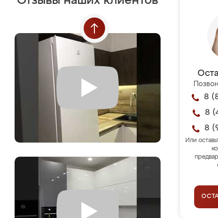
Отзывы наших клиентов
Оста
Позвон
8 (
8 (
8 (
Или оставь
ко
предвар
ОСТ