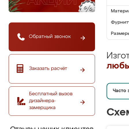
Матери
Фурнит
Размер
Обратный звонок
Изго
любы
Заказать расчёт
Часто 
Бесплатный вызов
дизайнера-
замерщика
Схе