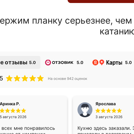
ержим планку серьезнее, чем
катани
е отзывы
5.0
5.0
5.0
5
На основе
942
оценок
Аринка Р.
Ярослава
5 августа 2026
3 августа 2026
 всех мне понравилось
Кухню здесь заказали.