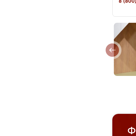
8 (800)
Ф