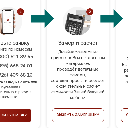
вьте заявку
Замер и расчет
ите по номерам
Дизайнер-замерщик
800) 511-89-55
приедет к Вам с каталогом
материалов,
Вы
495) 665-24-01
проведёт детальные
р
926) 409-68-13
замеры,
д
составит проект и сделает
з
те заявку на сайте для
окончательный расчёт
нсультации и
стоимости Вашей будущей
ительного расчёта
стоимости.
мебели.
ВЫЗВАТЬ ЗАМЕРЩИКА
АВИТЬ ЗАЯВКУ