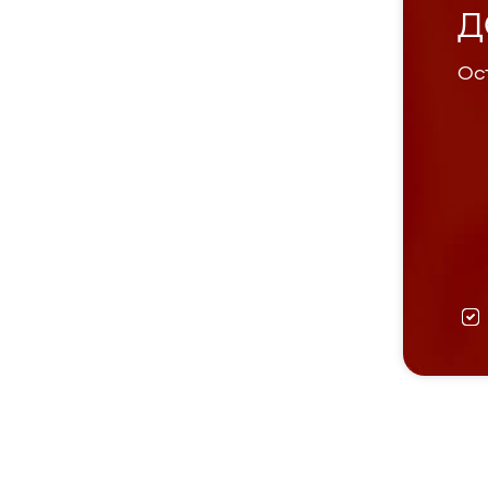
Д
Ост