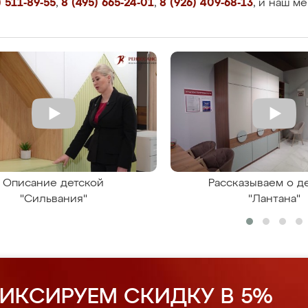
 511-89-55
,
8 (495) 665-24-01
,
8 (926) 409-68-13
, и наш м
Описание детской
Рассказываем о д
"Сильвания"
"Лантана"
ИКСИРУЕМ СКИДКУ В 5%