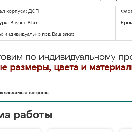
ал корпуса:
ДСП
Фаса
ура:
Boyard, Blum
Кром
ы:
индивидуально под Ваш заказ
товим по индивидуальному про
е размеры, цвета и материа
задаваемые вопросы
ма работы