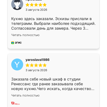
3 августа 2026
Кухню здесь заказали. Эскизы прислали в
телеграмм. Выбрали наиболее подходящий.
Согласовали день для замера. Через 3
недели кухня была уже готова. Остались
Читать полностью
довольны работой. Спасибо Ренессанс
мебель за качественную работу!
yaroslava1986
3 августа 2026
Заказала себе новый шкаф в студии
Ренессанс где ранее заказывала себе
новую кухню.Чего искать, когда качеством
вполне довольна. Служит кухня уже почти
Читать полностью
два года, нареканий нет.