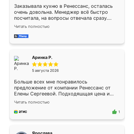
Заказывала кухню в Ренессанс, осталась
очень довольна. Менеджер всё быстро
посчитала, на вопросы отвечала сразу.
Замерщик приехал в субботу, подошёл к
Читать полностью
делу со всей ответственностью. Собрали
за день, ребята работали аккуратно, даже
пыли почти не было. Качество отличное,
ящики ходят плавно, ничего не скрипит.
Всё подошло как влитое.
Аринка Р.
5 августа 2026
Больше всех мне понравилось
предложение от компании Ренессанс от
Елены Сергеевой. Подходяшщая цена и
короткие сроки изготовления. Приехавший
Читать полностью
для замера сотрудник Владислав
предложил по моему эскизу самый
1
подходящий вариант шкафа. Немного его
видоизменил, получилось даже лучше, чем
я хотела.
Ярослава