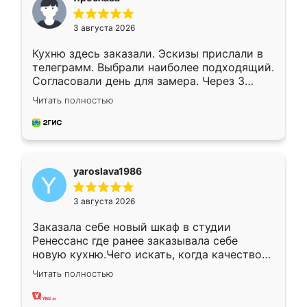
3 августа 2026
Кухню здесь заказали. Эскизы прислали в
телеграмм. Выбрали наиболее подходящий.
Согласовали день для замера. Через 3
недели кухня была уже готова. Остались
Читать полностью
довольны работой. Спасибо Ренессанс
мебель за качественную работу!
yaroslava1986
3 августа 2026
Заказала себе новый шкаф в студии
Ренессанс где ранее заказывала себе
новую кухню.Чего искать, когда качеством
вполне довольна. Служит кухня уже почти
Читать полностью
два года, нареканий нет.