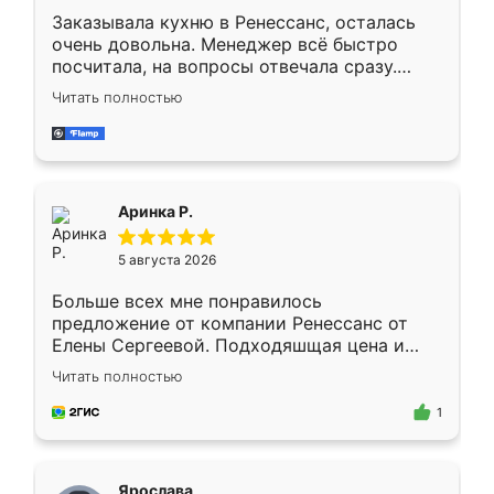
Заказывала кухню в Ренессанс, осталась
очень довольна. Менеджер всё быстро
посчитала, на вопросы отвечала сразу.
Замерщик приехал в субботу, подошёл к
Читать полностью
делу со всей ответственностью. Собрали
за день, ребята работали аккуратно, даже
пыли почти не было. Качество отличное,
ящики ходят плавно, ничего не скрипит.
Всё подошло как влитое.
Аринка Р.
5 августа 2026
Больше всех мне понравилось
предложение от компании Ренессанс от
Елены Сергеевой. Подходяшщая цена и
короткие сроки изготовления. Приехавший
Читать полностью
для замера сотрудник Владислав
предложил по моему эскизу самый
1
подходящий вариант шкафа. Немного его
видоизменил, получилось даже лучше, чем
я хотела.
Ярослава