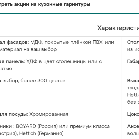
реть акции на кухонные гарнитуры
Характерист
ал фасадов:
МДФ, покрытые плёнкой ПВХ, или
Сто
материал на ваш выбор
из и
я панель:
ХДФ в цвет столешницы или с
Габа
чатью
а выбор, более 300 цветов
Выка
танд
Hett
без 
ля посуды:
Хромированная
Цоко
ники :
BOYARD (Россия) или премиум класса
Аксе
встрия), Hettich (Германия)
волш