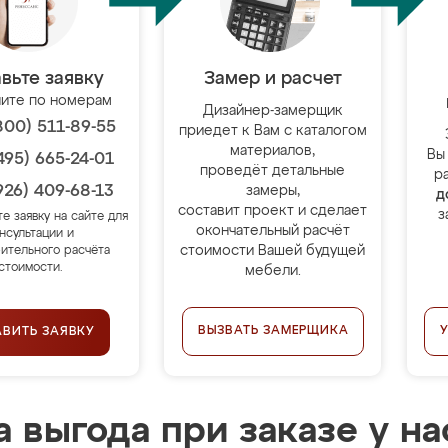
вьте заявку
Замер и расчет
ите по номерам
Дизайнер-замерщик
800) 511-89-55
приедет к Вам с каталогом
материалов,
Вы
495) 665-24-01
проведёт детальные
р
926) 409-68-13
замеры,
д
составит проект и сделает
з
те заявку на сайте для
окончательный расчёт
нсультации и
стоимости Вашей будущей
ительного расчёта
стоимости.
мебели.
ВЫЗВАТЬ ЗАМЕРЩИКА
АВИТЬ ЗАЯВКУ
 выгода при заказе у на