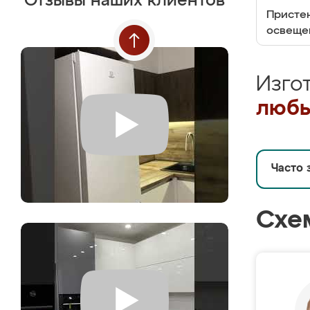
Отзывы наших клиентов
Пристен
освеще
Изго
любы
Часто 
Схе