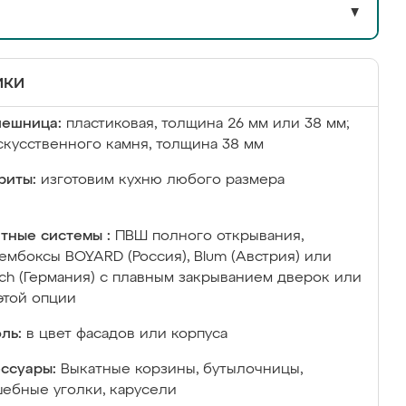
▼
ики
лешница:
пластиковая, толщина 26 мм или 38 мм;
скусственного камня, толщина 38 мм
риты:
изготовим кухню любого размера
тные системы :
ПВШ полного открывания,
ембоксы BOYARD (Россия), Blum (Австрия) или
ich (Германия) с плавным закрыванием дверок или
этой опции
ль:
в цвет фасадов или корпуса
ссуары:
Выкатные корзины, бутылочницы,
ебные уголки, карусели