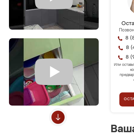
Оста
Позвон
8 (
8 (
8 (
Или оставь
ко
предвар
ОСТ
Ваша