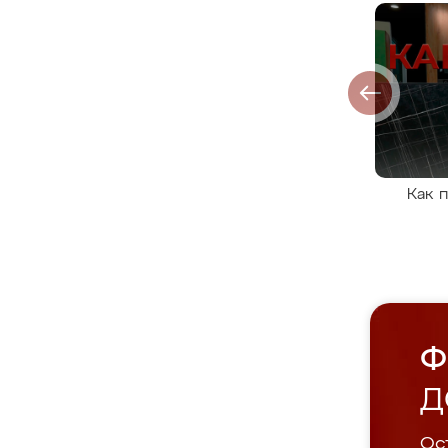
Как 
Ф
Д
Ост