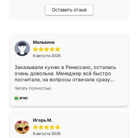
Оставить отзыв
Мальвина
6 августа 2026
Заказывала кухню в Ренессанс, осталась
очень довольна. Менеджер всё быстро
посчитала, на вопросы отвечала сразу.
Замерщик приехал в субботу, подошёл к
Читать полностью
делу со всей ответственностью. Собрали
за день, ребята работали аккуратно, даже
пыли почти не было. Качество отличное,
ящики ходят плавно, ничего не скрипит.
Всё подошло как влитое.
Игорь М.
6 августа 2026