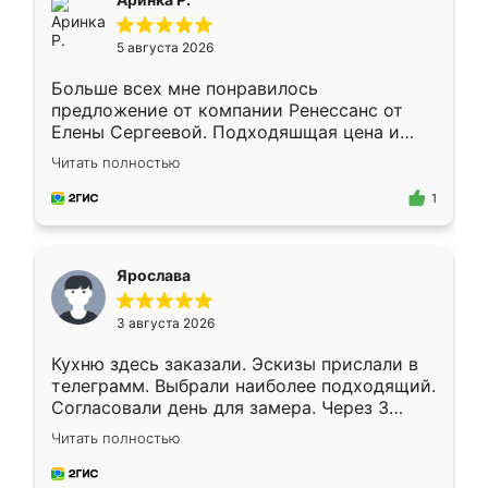
5 августа 2026
Больше всех мне понравилось
предложение от компании Ренессанс от
Елены Сергеевой. Подходяшщая цена и
короткие сроки изготовления. Приехавший
Читать полностью
для замера сотрудник Владислав
предложил по моему эскизу самый
1
подходящий вариант шкафа. Немного его
видоизменил, получилось даже лучше, чем
я хотела.
Ярослава
3 августа 2026
Кухню здесь заказали. Эскизы прислали в
телеграмм. Выбрали наиболее подходящий.
Согласовали день для замера. Через 3
недели кухня была уже готова. Остались
Читать полностью
довольны работой. Спасибо Ренессанс
мебель за качественную работу!