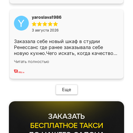
yaroslava1986
3 августа 2026
Заказала себе новый шкаф в студии
Ренессанс где ранее заказывала себе
новую кухню.Чего искать, когда качеством
вполне довольна. Служит кухня уже почти
Читать полностью
два года, нареканий нет.
Еще
ЗАКАЗАТЬ
БЕСПЛАТНОЕ ТАКСИ