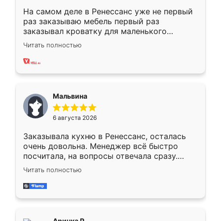
На самом деле в Ренессанс уже не первый
раз заказываю мебель первый раз
заказывал кроватку для маленького
ребёнка при его рождении ,во второй раз
Читать полностью
заказал шкаф-купе. По качеству очень
хорошее сборка достаточно быстрая,
также адекватные цены. До этого
сравнивал с разными конкурентами в этом
сегменте ,выбор у конкурентов куда
Мальвина
меньше, здесь же он более разнообразный.
Мне нравится ,если что-то потребуется из
6 августа 2026
мебели буду заказывать только здесь.
Заказывала кухню в Ренессанс, осталась
очень довольна. Менеджер всё быстро
посчитала, на вопросы отвечала сразу.
Замерщик приехал в субботу, подошёл к
Читать полностью
делу со всей ответственностью. Собрали
за день, ребята работали аккуратно, даже
пыли почти не было. Качество отличное,
ящики ходят плавно, ничего не скрипит.
Всё подошло как влитое.
Аринка Р.