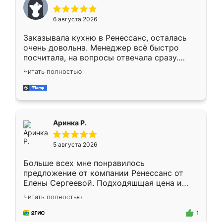
меньше, здесь же он более разнообразный.
Мне нравится ,если что-то потребуется из
6 августа 2026
мебели буду заказывать только здесь.
Заказывала кухню в Ренессанс, осталась
очень довольна. Менеджер всё быстро
посчитала, на вопросы отвечала сразу.
Замерщик приехал в субботу, подошёл к
Читать полностью
делу со всей ответственностью. Собрали
за день, ребята работали аккуратно, даже
пыли почти не было. Качество отличное,
ящики ходят плавно, ничего не скрипит.
Всё подошло как влитое.
Аринка Р.
5 августа 2026
Больше всех мне понравилось
предложение от компании Ренессанс от
Елены Сергеевой. Подходяшщая цена и
короткие сроки изготовления. Приехавший
Читать полностью
для замера сотрудник Владислав
предложил по моему эскизу самый
1