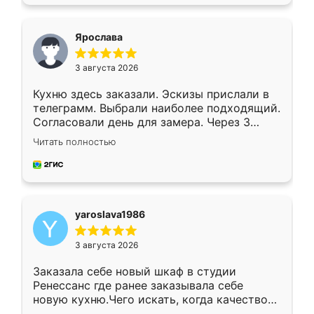
подходящий вариант шкафа. Немного его
видоизменил, получилось даже лучше, чем
я хотела.
Ярослава
3 августа 2026
Кухню здесь заказали. Эскизы прислали в
телеграмм. Выбрали наиболее подходящий.
Согласовали день для замера. Через 3
недели кухня была уже готова. Остались
Читать полностью
довольны работой. Спасибо Ренессанс
мебель за качественную работу!
yaroslava1986
3 августа 2026
Заказала себе новый шкаф в студии
Ренессанс где ранее заказывала себе
новую кухню.Чего искать, когда качеством
вполне довольна. Служит кухня уже почти