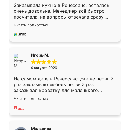
Заказывала кухню в Ренессанс, осталась
очень довольна. Менеджер всё быстро
посчитала, на вопросы отвечала сразу.
Замерщик приехал в субботу, подошёл к
Читать полностью
делу со всей ответственностью. Собрали
за день, ребята работали аккуратно, даже
пыли почти не было. Качество отличное,
ящики ходят плавно, ничего не скрипит.
Всё подошло как влитое.
Игорь М.
6 августа 2026
На самом деле в Ренессанс уже не первый
раз заказываю мебель первый раз
заказывал кроватку для маленького
ребёнка при его рождении ,во второй раз
Читать полностью
заказал шкаф-купе. По качеству очень
хорошее сборка достаточно быстрая,
также адекватные цены. До этого
сравнивал с разными конкурентами в этом
сегменте ,выбор у конкурентов куда
Мальвина