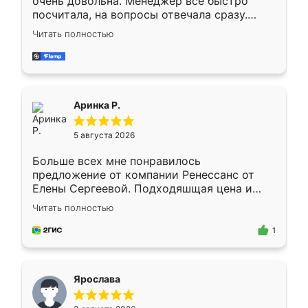
очень довольна. Менеджер всё быстро
посчитала, на вопросы отвечала сразу.
Замерщик приехал в субботу, подошёл к
Читать полностью
делу со всей ответственностью. Собрали
за день, ребята работали аккуратно, даже
пыли почти не было. Качество отличное,
ящики ходят плавно, ничего не скрипит.
Всё подошло как влитое.
Аринка Р.
5 августа 2026
Больше всех мне понравилось
предложение от компании Ренессанс от
Елены Сергеевой. Подходяшщая цена и
короткие сроки изготовления. Приехавший
Читать полностью
для замера сотрудник Владислав
предложил по моему эскизу самый
1
подходящий вариант шкафа. Немного его
видоизменил, получилось даже лучше, чем
я хотела.
Ярослава