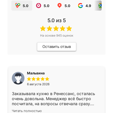
5.0
5.0
5.0
4.9
5.0
5.0
из 5
На основе
945
оценок
Оставить отзыв
Мальвина
6 августа 2026
Заказывала кухню в Ренессанс, осталась
очень довольна. Менеджер всё быстро
посчитала, на вопросы отвечала сразу.
Замерщик приехал в субботу, подошёл к
Читать полностью