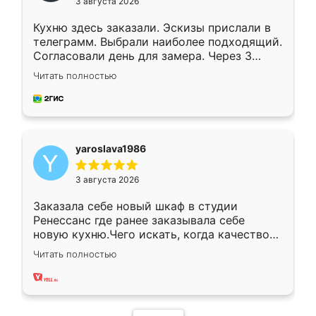
3 августа 2026
Кухню здесь заказали. Эскизы прислали в
телеграмм. Выбрали наиболее подходящий.
Согласовали день для замера. Через 3
недели кухня была уже готова. Остались
Читать полностью
довольны работой. Спасибо Ренессанс
мебель за качественную работу!
yaroslava1986
3 августа 2026
Заказала себе новый шкаф в студии
Ренессанс где ранее заказывала себе
новую кухню.Чего искать, когда качеством
вполне довольна. Служит кухня уже почти
Читать полностью
два года, нареканий нет.