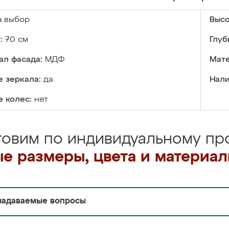
а выбор
Высо
:
70 см
Глуб
ал фасада:
МДФ
Мате
 зеркала:
да
Нали
 колес:
нет
товим по индивидуальному про
е размеры, цвета и материа
задаваемые вопросы