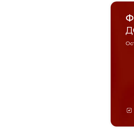
Ф
Д
Ост