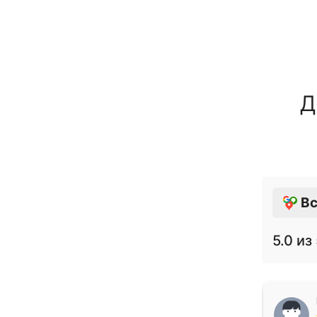
Д
Вс
5.0
из 