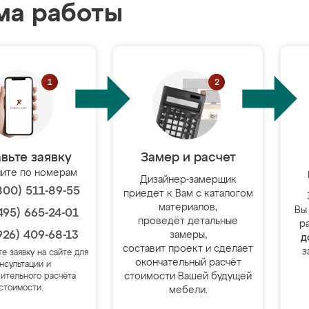
ма работы
вьте заявку
Замер и расчет
ите по номерам
Дизайнер-замерщик
800) 511-89-55
приедет к Вам с каталогом
материалов,
Вы
495) 665-24-01
проведёт детальные
р
926) 409-68-13
замеры,
д
составит проект и сделает
з
те заявку на сайте для
окончательный расчёт
нсультации и
стоимости Вашей будущей
ительного расчёта
стоимости.
мебели.