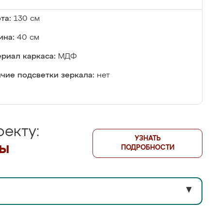
та:
130 см
ина:
40 см
риал каркаса:
МДФ
чие подсветки зеркала:
нет
екту:
УЗНАТЬ
лы
ПОДРОБНОСТИ
▼