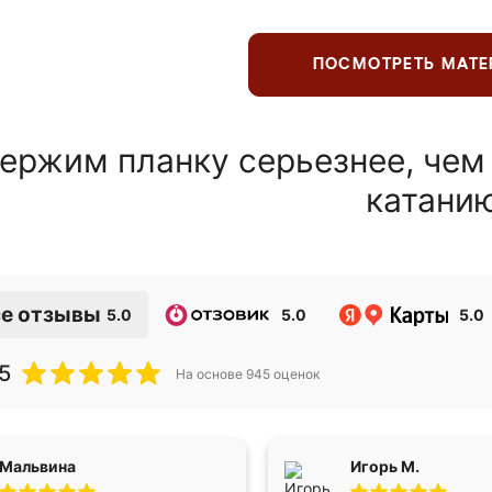
ПОСМОТРЕТЬ МАТ
ержим планку серьезнее, чем
катани
е отзывы
5.0
5.0
5.0
5
На основе
945
оценок
Мальвина
Игорь М.