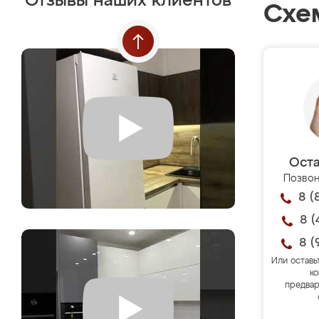
Отзывы наших клиентов
Схе
Оста
Позвон
8 (
8 (
8 (
Или оставь
ко
предвар