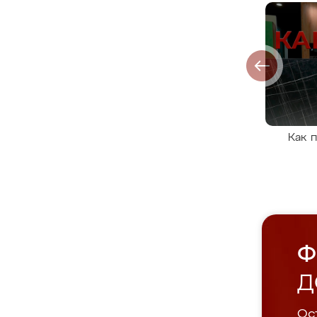
Как 
Ф
Д
Ост