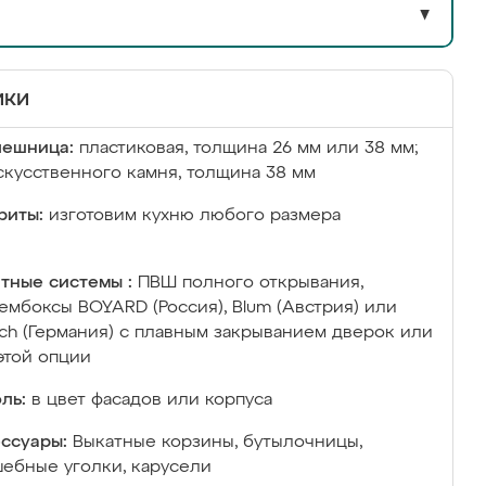
▼
ики
лешница:
пластиковая, толщина 26 мм или 38 мм;
скусственного камня, толщина 38 мм
риты:
изготовим кухню любого размера
тные системы :
ПВШ полного открывания,
ембоксы BOYARD (Россия), Blum (Австрия) или
ich (Германия) с плавным закрыванием дверок или
этой опции
ль:
в цвет фасадов или корпуса
ссуары:
Выкатные корзины, бутылочницы,
ебные уголки, карусели