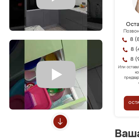
Оста
Позвон
8 (
8 (
8 (
Или оставь
ко
предвар
ОСТ
Ваша