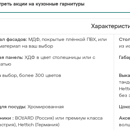
реть акции на кухонные гарнитуры
Характерист
ал фасадов:
МДФ, покрытые плёнкой ПВХ, или
Сто
материал на ваш выбор
из и
я панель:
ХДФ в цвет столешницы или с
Габа
чатью
а выбор, более 300 цветов
Выка
танд
Hett
без 
ля посуды:
Хромированная
Цоко
ники :
BOYARD (Россия) или премиум класса
Аксе
встрия), Hettich (Германия)
волш