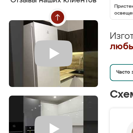
Отзывы наших клиентов
Пристен
освеще
Изго
любы
Часто 
Схе