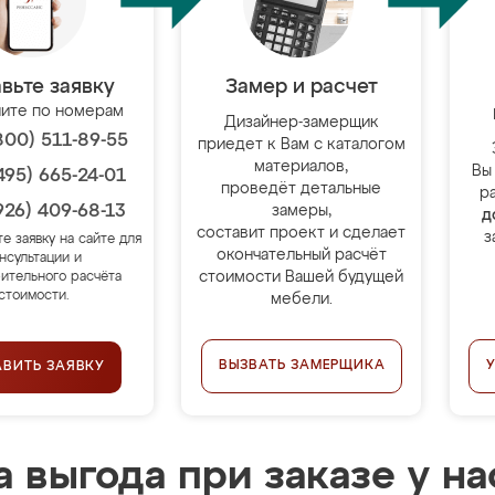
вьте заявку
Замер и расчет
ите по номерам
Дизайнер-замерщик
800) 511-89-55
приедет к Вам с каталогом
материалов,
Вы
495) 665-24-01
проведёт детальные
р
926) 409-68-13
замеры,
д
составит проект и сделает
з
те заявку на сайте для
окончательный расчёт
нсультации и
стоимости Вашей будущей
ительного расчёта
стоимости.
мебели.
ВЫЗВАТЬ ЗАМЕРЩИКА
АВИТЬ ЗАЯВКУ
 выгода при заказе у на