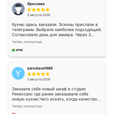
я хотела.
Ярослава
3 августа 2026
Кухню здесь заказали. Эскизы прислали в
телеграмм. Выбрали наиболее подходящий.
Согласовали день для замера. Через 3
недели кухня была уже готова. Остались
Читать полностью
довольны работой. Спасибо Ренессанс
мебель за качественную работу!
yaroslava1986
3 августа 2026
Заказала себе новый шкаф в студии
Ренессанс где ранее заказывала себе
новую кухню.Чего искать, когда качеством
вполне довольна. Служит кухня уже почти
Читать полностью
два года, нареканий нет.