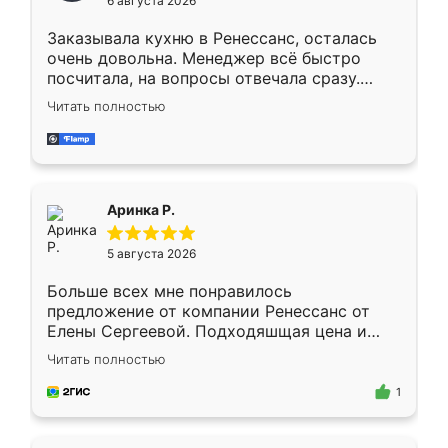
6 августа 2026
мебели буду заказывать только здесь.
Заказывала кухню в Ренессанс, осталась
очень довольна. Менеджер всё быстро
посчитала, на вопросы отвечала сразу.
Замерщик приехал в субботу, подошёл к
Читать полностью
делу со всей ответственностью. Собрали
за день, ребята работали аккуратно, даже
пыли почти не было. Качество отличное,
ящики ходят плавно, ничего не скрипит.
Всё подошло как влитое.
Аринка Р.
5 августа 2026
Больше всех мне понравилось
предложение от компании Ренессанс от
Елены Сергеевой. Подходяшщая цена и
короткие сроки изготовления. Приехавший
Читать полностью
для замера сотрудник Владислав
предложил по моему эскизу самый
1
подходящий вариант шкафа. Немного его
видоизменил, получилось даже лучше, чем