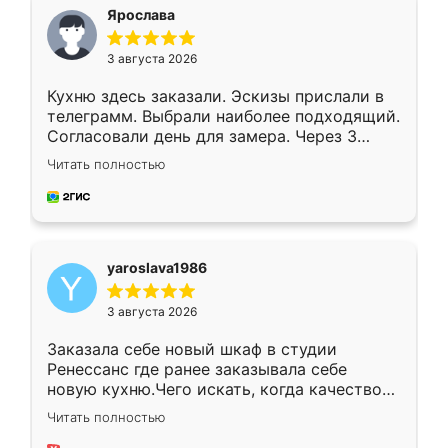
я хотела.
Ярослава
3 августа 2026
Кухню здесь заказали. Эскизы прислали в
телеграмм. Выбрали наиболее подходящий.
Согласовали день для замера. Через 3
недели кухня была уже готова. Остались
Читать полностью
довольны работой. Спасибо Ренессанс
мебель за качественную работу!
yaroslava1986
3 августа 2026
Заказала себе новый шкаф в студии
Ренессанс где ранее заказывала себе
новую кухню.Чего искать, когда качеством
вполне довольна. Служит кухня уже почти
Читать полностью
два года, нареканий нет.