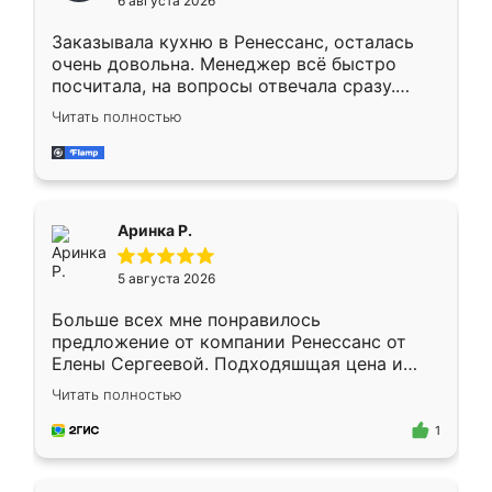
6 августа 2026
мебели буду заказывать только здесь.
Заказывала кухню в Ренессанс, осталась
очень довольна. Менеджер всё быстро
посчитала, на вопросы отвечала сразу.
Замерщик приехал в субботу, подошёл к
Читать полностью
делу со всей ответственностью. Собрали
за день, ребята работали аккуратно, даже
пыли почти не было. Качество отличное,
ящики ходят плавно, ничего не скрипит.
Всё подошло как влитое.
Аринка Р.
5 августа 2026
Больше всех мне понравилось
предложение от компании Ренессанс от
Елены Сергеевой. Подходяшщая цена и
короткие сроки изготовления. Приехавший
Читать полностью
для замера сотрудник Владислав
предложил по моему эскизу самый
1
подходящий вариант шкафа. Немного его
видоизменил, получилось даже лучше, чем