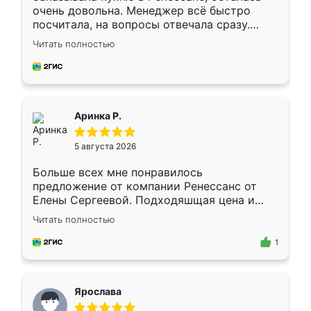
очень довольна. Менеджер всё быстро
посчитала, на вопросы отвечала сразу.
Замерщик приехал в субботу, подошёл к
Читать полностью
делу со всей ответственностью. Собрали
за день, ребята работали аккуратно, даже
пыли почти не было. Качество отличное,
ящики ходят плавно, ничего не скрипит.
Всё подошло как влитое.
Аринка Р.
5 августа 2026
Больше всех мне понравилось
предложение от компании Ренессанс от
Елены Сергеевой. Подходяшщая цена и
короткие сроки изготовления. Приехавший
Читать полностью
для замера сотрудник Владислав
предложил по моему эскизу самый
1
подходящий вариант шкафа. Немного его
видоизменил, получилось даже лучше, чем
я хотела.
Ярослава