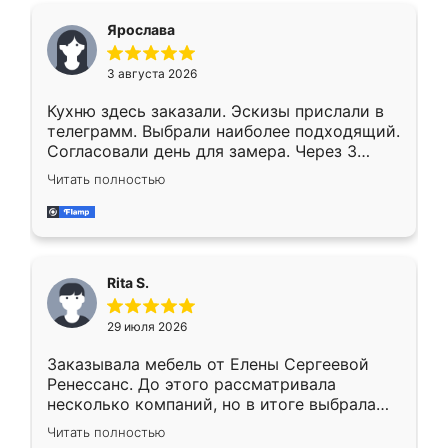
Ярослава
3 августа 2026
Кухню здесь заказали. Эскизы прислали в
телеграмм. Выбрали наиболее подходящий.
Согласовали день для замера. Через 3
недели кухня была уже готова. Остались
Читать полностью
довольны работой. Спасибо Ренессанс
мебель за качественную работу!
Rita S.
29 июля 2026
Заказывала мебель от Елены Сергеевой
Ренессанс. До этого рассматривала
несколько компаний, но в итоге выбрала
эту. Сначала обговорили условия, потом
Читать полностью
приехал замерщик, всё спокойно объяснил