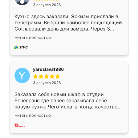
3 августа 2026
Кухню здесь заказали. Эскизы прислали в
телеграмм. Выбрали наиболее подходящий.
Согласовали день для замера. Через 3
недели кухня была уже готова. Остались
Читать полностью
довольны работой. Спасибо Ренессанс
мебель за качественную работу!
yaroslava1986
3 августа 2026
Заказала себе новый шкаф в студии
Ренессанс где ранее заказывала себе
новую кухню.Чего искать, когда качеством
вполне довольна. Служит кухня уже почти
Читать полностью
два года, нареканий нет.