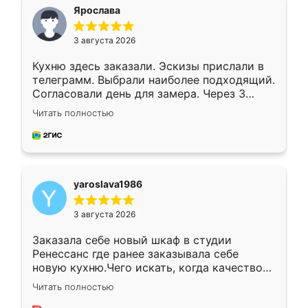
я хотела.
Ярослава
3 августа 2026
Кухню здесь заказали. Эскизы прислали в
телеграмм. Выбрали наиболее подходящий.
Согласовали день для замера. Через 3
недели кухня была уже готова. Остались
Читать полностью
довольны работой. Спасибо Ренессанс
мебель за качественную работу!
yaroslava1986
3 августа 2026
Заказала себе новый шкаф в студии
Ренессанс где ранее заказывала себе
новую кухню.Чего искать, когда качеством
вполне довольна. Служит кухня уже почти
Читать полностью
два года, нареканий нет.