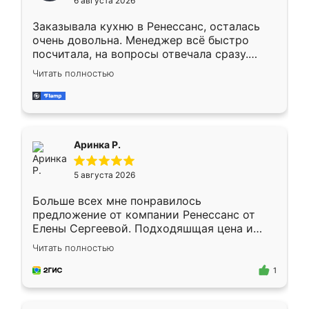
6 августа 2026
мебели буду заказывать только здесь.
Заказывала кухню в Ренессанс, осталась
очень довольна. Менеджер всё быстро
посчитала, на вопросы отвечала сразу.
Замерщик приехал в субботу, подошёл к
Читать полностью
делу со всей ответственностью. Собрали
за день, ребята работали аккуратно, даже
пыли почти не было. Качество отличное,
ящики ходят плавно, ничего не скрипит.
Всё подошло как влитое.
Аринка Р.
5 августа 2026
Больше всех мне понравилось
предложение от компании Ренессанс от
Елены Сергеевой. Подходяшщая цена и
короткие сроки изготовления. Приехавший
Читать полностью
для замера сотрудник Владислав
предложил по моему эскизу самый
1
подходящий вариант шкафа. Немного его
видоизменил, получилось даже лучше, чем