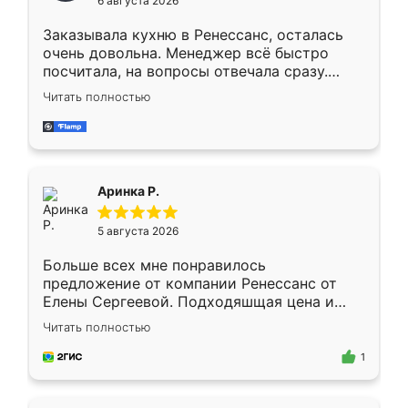
6 августа 2026
мебели буду заказывать только здесь.
Заказывала кухню в Ренессанс, осталась
очень довольна. Менеджер всё быстро
посчитала, на вопросы отвечала сразу.
Замерщик приехал в субботу, подошёл к
Читать полностью
делу со всей ответственностью. Собрали
за день, ребята работали аккуратно, даже
пыли почти не было. Качество отличное,
ящики ходят плавно, ничего не скрипит.
Всё подошло как влитое.
Аринка Р.
5 августа 2026
Больше всех мне понравилось
предложение от компании Ренессанс от
Елены Сергеевой. Подходяшщая цена и
короткие сроки изготовления. Приехавший
Читать полностью
для замера сотрудник Владислав
предложил по моему эскизу самый
1
подходящий вариант шкафа. Немного его
видоизменил, получилось даже лучше, чем