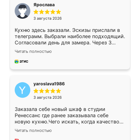
я хотела.
Ярослава
3 августа 2026
Кухню здесь заказали. Эскизы прислали в
телеграмм. Выбрали наиболее подходящий.
Согласовали день для замера. Через 3
недели кухня была уже готова. Остались
Читать полностью
довольны работой. Спасибо Ренессанс
мебель за качественную работу!
yaroslava1986
3 августа 2026
Заказала себе новый шкаф в студии
Ренессанс где ранее заказывала себе
новую кухню.Чего искать, когда качеством
вполне довольна. Служит кухня уже почти
Читать полностью
два года, нареканий нет.