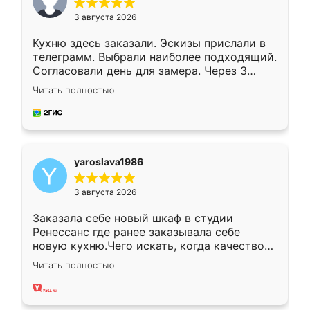
3 августа 2026
Кухню здесь заказали. Эскизы прислали в
телеграмм. Выбрали наиболее подходящий.
Согласовали день для замера. Через 3
недели кухня была уже готова. Остались
Читать полностью
довольны работой. Спасибо Ренессанс
мебель за качественную работу!
yaroslava1986
3 августа 2026
Заказала себе новый шкаф в студии
Ренессанс где ранее заказывала себе
новую кухню.Чего искать, когда качеством
вполне довольна. Служит кухня уже почти
Читать полностью
два года, нареканий нет.