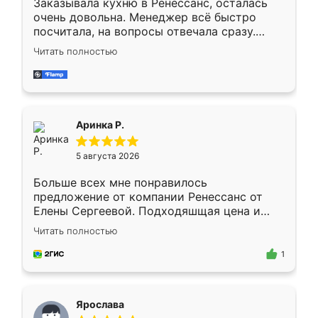
Заказывала кухню в Ренессанс, осталась
очень довольна. Менеджер всё быстро
посчитала, на вопросы отвечала сразу.
Замерщик приехал в субботу, подошёл к
Читать полностью
делу со всей ответственностью. Собрали
за день, ребята работали аккуратно, даже
пыли почти не было. Качество отличное,
ящики ходят плавно, ничего не скрипит.
Всё подошло как влитое.
Аринка Р.
5 августа 2026
Больше всех мне понравилось
предложение от компании Ренессанс от
Елены Сергеевой. Подходяшщая цена и
короткие сроки изготовления. Приехавший
Читать полностью
для замера сотрудник Владислав
предложил по моему эскизу самый
1
подходящий вариант шкафа. Немного его
видоизменил, получилось даже лучше, чем
я хотела.
Ярослава