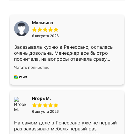
Мальвина
6 августа 2026
Заказывала кухню в Ренессанс, осталась
очень довольна. Менеджер всё быстро
посчитала, на вопросы отвечала сразу.
Замерщик приехал в субботу, подошёл к
Читать полностью
делу со всей ответственностью. Собрали
за день, ребята работали аккуратно, даже
пыли почти не было. Качество отличное,
ящики ходят плавно, ничего не скрипит.
Всё подошло как влитое.
Игорь М.
6 августа 2026
На самом деле в Ренессанс уже не первый
раз заказываю мебель первый раз