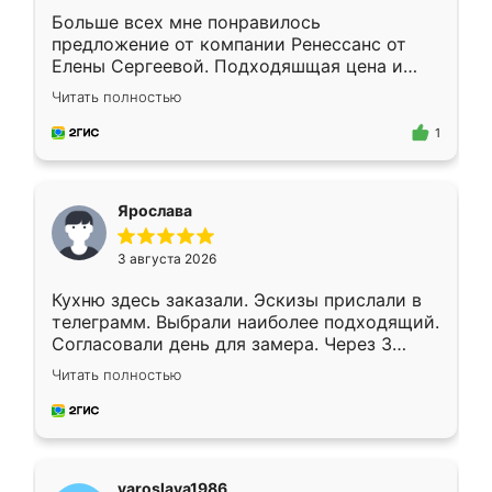
Больше всех мне понравилось
предложение от компании Ренессанс от
Елены Сергеевой. Подходяшщая цена и
короткие сроки изготовления. Приехавший
Читать полностью
для замера сотрудник Владислав
предложил по моему эскизу самый
1
подходящий вариант шкафа. Немного его
видоизменил, получилось даже лучше, чем
я хотела.
Ярослава
3 августа 2026
Кухню здесь заказали. Эскизы прислали в
телеграмм. Выбрали наиболее подходящий.
Согласовали день для замера. Через 3
недели кухня была уже готова. Остались
Читать полностью
довольны работой. Спасибо Ренессанс
мебель за качественную работу!
yaroslava1986