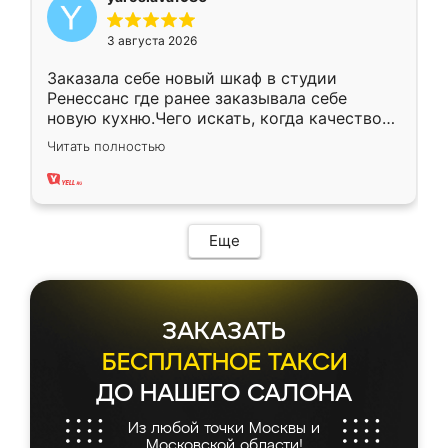
3 августа 2026
Заказала себе новый шкаф в студии
Ренессанс где ранее заказывала себе
новую кухню.Чего искать, когда качеством
вполне довольна. Служит кухня уже почти
Читать полностью
два года, нареканий нет.
Еще
ЗАКАЗАТЬ
БЕСПЛАТНОЕ ТАКСИ
ДО НАШЕГО САЛОНА
Из любой точки Москвы и
Московской области!