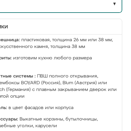
▼
ики
лешница:
пластиковая, толщина 26 мм или 38 мм;
скусственного камня, толщина 38 мм
риты:
изготовим кухню любого размера
тные системы :
ПВШ полного открывания,
ембоксы BOYARD (Россия), Blum (Австрия) или
ich (Германия) с плавным закрыванием дверок или
этой опции
ль:
в цвет фасадов или корпуса
ссуары:
Выкатные корзины, бутылочницы,
ебные уголки, карусели