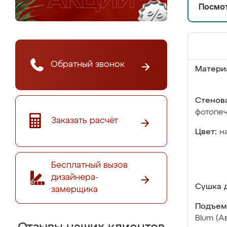
Посмот
Обратный звонок
Матери
Стенова
фотопе
Заказать расчёт
Цвет:
н
Бесплатный вызов
дизайнера-
Сушка д
замерщика
Подъем
Blum (А