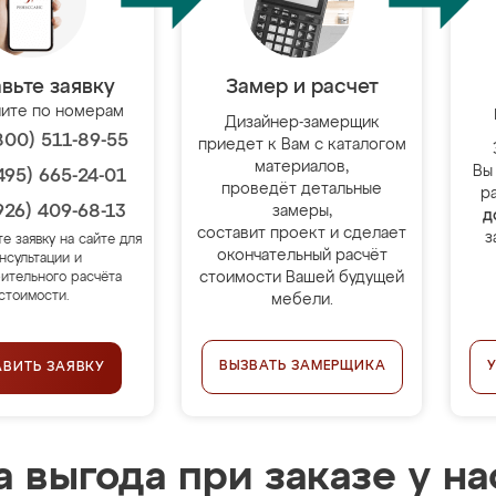
вьте заявку
Замер и расчет
ите по номерам
Дизайнер-замерщик
800) 511-89-55
приедет к Вам с каталогом
материалов,
Вы
495) 665-24-01
проведёт детальные
р
926) 409-68-13
замеры,
д
составит проект и сделает
з
те заявку на сайте для
окончательный расчёт
нсультации и
стоимости Вашей будущей
ительного расчёта
стоимости.
мебели.
ВЫЗВАТЬ ЗАМЕРЩИКА
АВИТЬ ЗАЯВКУ
 выгода при заказе у на