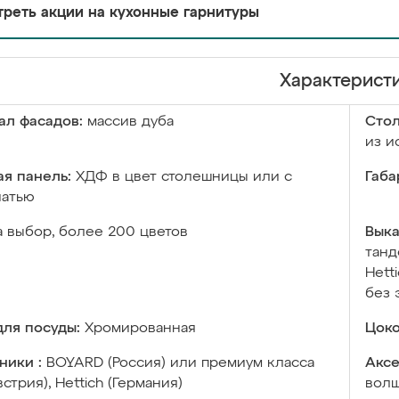
реть акции на кухонные гарнитуры
Характерист
ал фасадов:
массив дуба
Сто
из и
я панель:
ХДФ в цвет столешницы или с
Габа
чатью
а выбор, более 200 цветов
Выка
танд
Hett
без 
ля посуды:
Хромированная
Цоко
ники :
BOYARD (Россия) или премиум класса
Аксе
встрия), Hettich (Германия)
волш