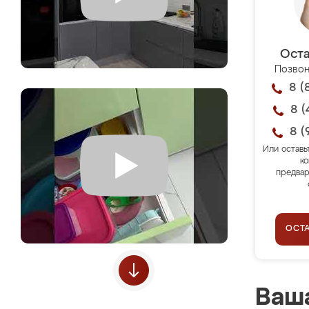
Оста
Позвон
8 (
8 (
8 (
Или оставь
ко
предвар
ОСТ
Ваша