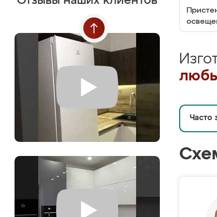
Отзывы наших клиентов
Пристен
освеще
Изго
любы
Часто 
Схе