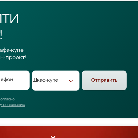
ЙТИ
!
афа-купе
н-проект!
Отправить
согласно
му соглашению